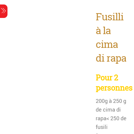
Skip
Menu
to
Fusilli
content
à la
cima
di rapa
Pour 2
personnes
200g à 250 g
de cima di
rapa< 250 de
fusili