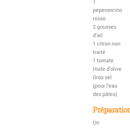
1
peperoncino
rosso
2 gousses
d’ail
1 citron non
traité
1 tomate
Huile d’olive
Gros sel
(pour l’eau
des pâtes)
Préparatio
On